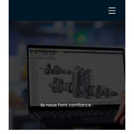
Alibre, toute la 
puissance d'un logiciel 
CAO 
à moindre coût.
Concevez des pièces mécaniques 
complexes, des assemblages et des 
plans de fabrication avec précision.
Ils nous font confiance :
En savoir plus