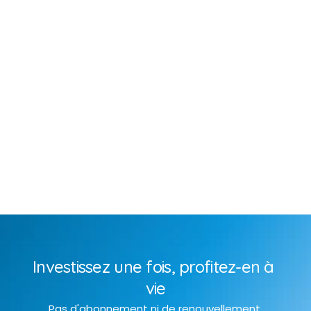
Industriels
Entreprises traitant des projets 
mécaniques complexes (tôlerie, variantes 
multiples, gestion documentaire CAO, 
rendu client…)
Plus de détails
Investissez une fois, profitez-en à 
vie
Pas d'abonnement ni de renouvellement 