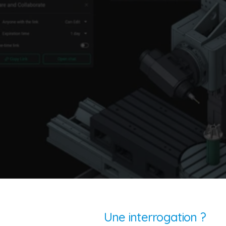
NOUVEAU
Besoin d'aller jusqu'à l'usinage ? 
Découvrez notre nouvelle solution 
FAO
ENCY accompagne les professionnels de la 
pièce 3D jusqu'à la machine-outil. Une solution 
complète pensée pour les métiers de la 
fabrication et de l'usinage.
Découvrir le logiciel
Une interrogation ?