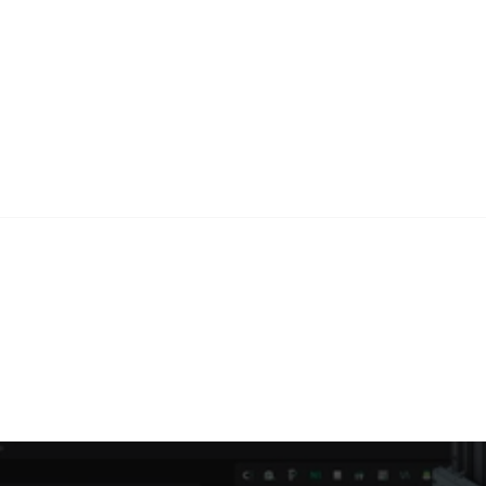
Grâce à un environnement d'esquisse ultra-
performant et une multitude de fonctionnalités 3D, 
concevez avec une précision absolue. Modifiez et 
ajustez vos modèles à l'infini, en toute simplicité, 
jusqu'au moindre détail.
Disponible dans : toutes les éditions
29
129
4x
Années 
Pays desservis
Moins cher 
d'existence