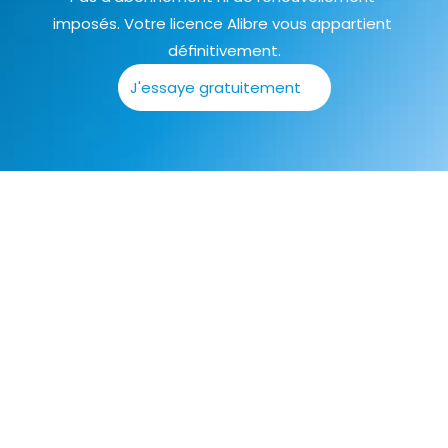
imposés. Votre licence Alibre vous appartient 
définitivement.
J'essaye gratuitement
Modèle 3D
Dessin 2D
Assemblage
Tôlerie
PDM
Rendu
Scripts
Modélisation de précision
Donnez vie à vos composants les plus complexes.